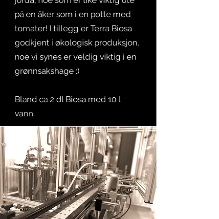
jorda, noe som er like viktig ute
på en åker som i en potte med
tomater! I tillegg er Terra Biosa
godkjent i økologisk produksjon,
noe vi synes er veldig viktig i en
grønnsakshage :)
Bland ca 2 dl Biosa med 10 l
vann.