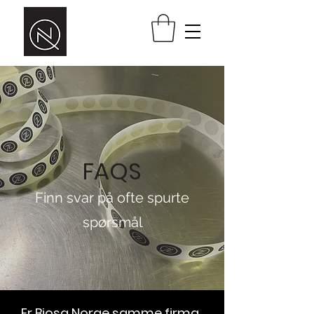
FAQS
Finn svar på ofte spurte
spørsmål
Er Biosa Norge samme firma