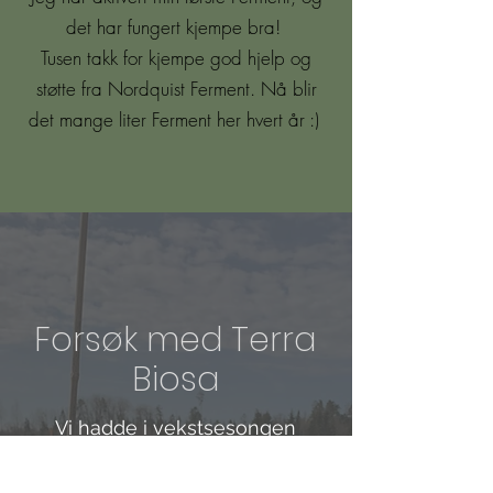
det har fungert kjempe bra!
Tusen takk for kjempe god hjelp og
støtte fra Nordquist Ferment. Nå blir
det mange liter Ferment her hvert år :)
Forsøk med Terra
Biosa
Vi hadde i vekstsesongen
2022 et forsøk der vi