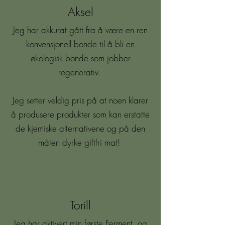
Aksel
Jeg har akkurat gått fra å være en ren
konvensjonell bonde til å bli en
økologisk bonde som jobber
regenerativ.
Jeg setter veldig pris på at noen klarer
å produsere produkter som kan erstatte
de kjemiske alternativene og på den
måten dyrke giftfri mat!
Torill
Jeg har aktivert min første Ferment, og