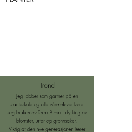
We don’t have any
products to
show here right now.
Trond
Jeg jobber som gartner på en
planteskole og alle våre elever lærer
seg bruken av Terra Biosa i dyrking av
blomster, urter og grønnsaker.
Viktig at den nye generasjonen lærer