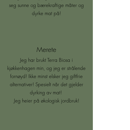
seg sunne og bærekraftige måter og
dyrke mat på!
Merete
Jeg har brukt Terra Biosa i
kjøkkenhagen min, og jeg er strålende
fornøyd! Ikke minst elsker jeg giftfrie
alternativer! Spesielt når det gjelder
dyrking av mat!
Jeg heier på økologisk jordbruk!